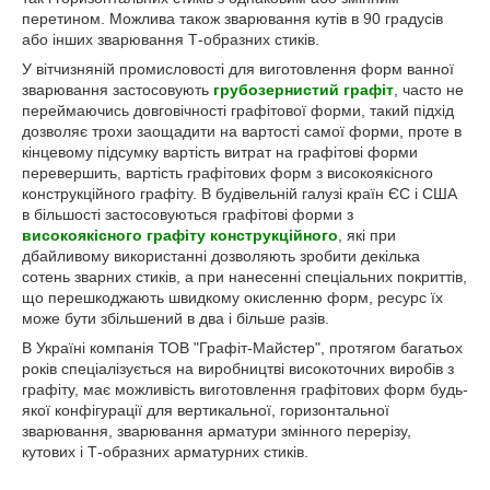
перетином. Можлива також зварювання кутів в 90 градусів
або інших зварювання Т-образних стиків.
У вітчизняній промисловості для виготовлення форм ванної
зварювання застосовують
грубозернистий графіт
, часто не
переймаючись довговічності графітової форми, такий підхід
дозволяє трохи заощадити на вартості самої форми, проте в
кінцевому підсумку вартість витрат на графітові форми
перевершить, вартість графітових форм з високоякісного
конструкційного графіту. В будівельній галузі країн ЄС і США
в більшості застосовуються графітові форми з
високоякісного графіту конструкційного
, які при
дбайливому використанні дозволяють зробити декілька
сотень зварних стиків, а при нанесенні спеціальних покриттів,
що перешкоджають швидкому окисленню форм, ресурс їх
може бути збільшений в два і більше разів.
В Україні компанія ТОВ "Графіт-Майстер", протягом багатьох
років спеціалізується на виробництві високоточних виробів з
графіту, має можливість виготовлення графітових форм будь-
якої конфігурації для вертикальної, горизонтальної
зварювання, зварювання арматури змінного перерізу,
кутових і Т-образних арматурних стиків.