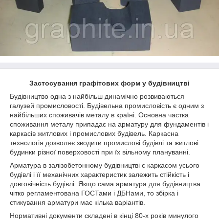
Застосування графітових форм у будівництві
Будівництво одна з найбільш динамічно розвиваються
галузей промисловості. Будівельна промисловість є одним з
найбільших споживачів металу в країні. Основна частка
споживання металу припадає на арматуру для фундаментів і
каркасів житлових і промислових будівель. Каркасна
технологія дозволяє зводити промислові будівлі та житлові
будинки різної поверховості при їх вільному плануванні.
Арматура в залізобетонному будівництві є каркасом усього
будівлі і її механічних характеристик залежить стійкість і
довговічність будівлі. Якщо сама арматура для будівництва
чітко регламентована ГОСТами і ДБНами, то збірка і
стикування арматури має кілька варіантів.
Нормативні документи складені в кінці 80-х років минулого