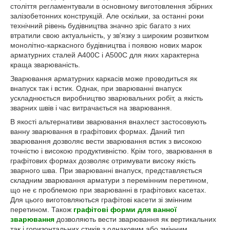
століття регламентували в основному виготовлення збірних
залізобетонних конструкцій. Але оскільки, за останні роки
технічний рівень будівництва значно зріс багато з них
втратили свою актуальність, у зв'язку з широким розвитком
монолітно-каркасного будівництва і появою нових марок
арматурних сталей А400С і А500С для яких характерна
краща зварюваність.
Зварювання арматурних каркасів може проводиться як
внапуск так і встик. Однак, при зварюванні внапуск
ускладнюється виробництво зварювальних робіт, а якість
зварних швів і час витрачається на зварювання.
В якості альтернативи зварювання внахлест застосовують
ванну зварювання в графітових формах. Даний тип
зварювання дозволяє вести зварювання встик з високою
точністю і високою продуктивністю. Крім того, зварювання в
графітових формах дозволяє отримувати високу якість
зварного шва. При зварюванні внапуск, представляється
складним зварювання арматури з перемінним перетином,
що не є проблемою при зварюванні в графітових касетах.
Для цього виготовляються графітові касети зі змінним
перетином. Також
графітові форми для ванної
зварювання
дозволяють вести зварювання як вертикальних
так і горизонтальних стиків з однаковим або змінним