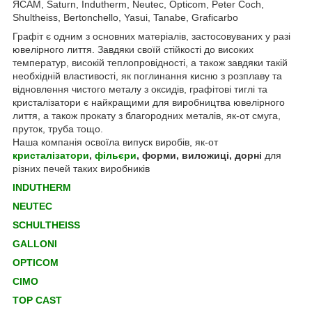
ЯСАМ, Saturn, Indutherm, Neutec, Opticom, Peter Coch,
Shultheiss, Bertonchello, Yasui, Tanabe, Graficarbo
Графіт є одним з основних матеріалів, застосовуваних у разі
ювелірного лиття. Завдяки своїй стійкості до високих
температур, високій теплопровідності, а також завдяки такій
необхідній властивості, як поглинання кисню з розплаву та
відновлення чистого металу з оксидів, графітові тиглі та
кристалізатори є найкращими для виробництва ювелірного
лиття, а також прокату з благородних металів, як-от смуга,
пруток, труба тощо.
Наша компанія освоїла випуск виробів, як-от
кристалізатори
,
фільєри
, форми, виложиці, дорні
для
різних печей таких виробників
INDUTHERM
NEUTEC
SCHULTHEISS
GALLONI
OPTICOM
CIMO
TOP CAST