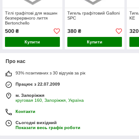
Тіглі графітові для машин
Тигель графітовий Galloni
Тиге
безперервного лиття
SPC
KE
Bertonchello
500
380
320
₴
₴
Купити
Купити
Про нас
93% позитивних з 30 відгуків за рік
Працює з 22.07.2009
м. Запоріжжя
круговая 160, Запоріжжя, Україна
Контакти
Сьогодні вихідний
Показати весь графік роботи