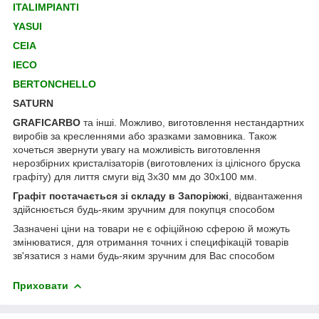
ITALIMPIANTI
YASUI
CEIA
IECO
BERTONCHELLO
SATURN
GRAFICARBO
та інші. Можливо, виготовлення нестандартних
виробів за кресленнями або зразками замовника. Також
хочеться звернути увагу на можливість виготовлення
нерозбірних кристалізаторів (виготовлених із цілісного бруска
графіту) для лиття смуги від 3х30 мм до 30х100 мм.
Графіт постачається зі складу в Запоріжжі
, відвантаження
здійснюється будь-яким зручним для покупця способом
Зазначені ціни на товари не є офіційною сферою й можуть
змінюватися, для отримання точних і специфікацій товарів
зв'язатися з нами будь-яким зручним для Вас способом
Приховати