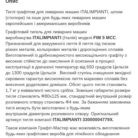
Опис
Тиглі графітові для ливарних машин ITALIMPIANTI, штоки
(стопори) та інше для будь-яких ливарних машин
європейських і американських виробників
Графітовий тигель для ливарних машин
виробництва
ITALIMPIANTI
(Італія) моделі
FIM 5 MCC
.
Призначений для вакуумного лиття й лиття під тиском
різних металів, кольорових металів і дорогоцінних сплавів.
Виготовлений із дрібнозернистого високощільного графіту з
високою стійкістю до окислення й осипання в процесі
експлуатації в діапазоні температур від 650 градусів Цельсія
до 1300 градусів Цельсія . Високий ступінь очищення вихідної
сировини гарантує високоякісне лиття маркових сплавів без
внесення додаткових домішок. Обсяг цього тигля становить
1,7 кг у еквіваленті чистого срібла. Зовнішні габаритні розміри
тигля становлять Ф80х125 мм, стандартний внутрішній розмір
розливного отвору становить Ф4 мм. За бажанням замовника
тиглі можуть бути виготовлені з будь-яким
внутрішнім діаметром розливного отвору. Оригінальний
артикул тигля компанії
ITALIMPIANTI
33000004779X.
Також компанія Графіт-Мастер має можливість виготовлення
будь-яких графітових виробів для літейного обладнання