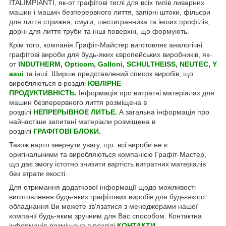
ITALIMPIANTI, як-от графітові тиглі для всіх типів ливарних
машин і машин безперервного лиття, запірні штоки, фільєри
для лиття стрижня, смуги, шестигранника та інших профілів,
дорні для лиття труби та інші поверхні, що формують.
Крім того, компанія Графіт-Майстер виготовляє аналогічні
графітові вироби для будь-яких європейських виробників, як-
от
INDUTHERM
,
Opticom
,
Galloni
,
SCHULTHEISS
,
NEUTEC
,
Y
asui
та інші. Ширше представлений список виробів, що
виробляються в розділі
ЮВЛІРНЕ
ПРОДУКТИВНІСТЬ
.
Інформація про витратні матеріалах для
машин безперервного лиття розміщена в
розділі
НЕПРЕРЫВНОЕ ЛИТЬЕ
.
А загальна інформація про
найчастіше запитані матеріали розміщена в
розділі
ГРАФІТОВІ БЛОКИ
.
Також варто звернути увагу, що всі вироби не є
оригінальними та виробляються компанією Графіт-Мастер,
що дає змогу істотно знизити вартість витратних матеріалів
без втрати якості.
Для отримання додаткової інформації щодо можливості
виготовлення будь-яких графітових виробів для будь-якого
обладнання Ви можете зв'язатися з менеджерами нашої
компанії будь-яким зручним для Вас способом. Контактна
інформація розміщена в розділі
КОНТАКТИ