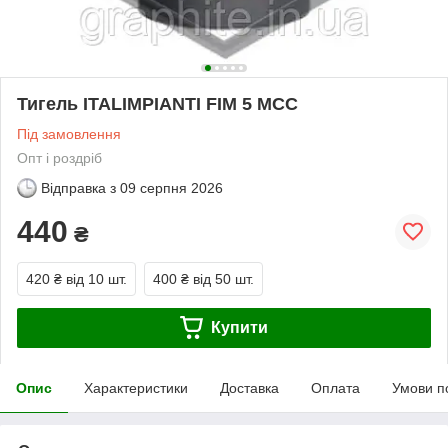
Тигель ITALIMPIANTI FIM 5 MCC
Під замовлення
Опт і роздріб
Відправка з
09 серпня 2026
440
₴
420 ₴
від 10 шт.
400 ₴
від 50 шт.
Купити
Опис
Характеристики
Доставка
Оплата
Умови п