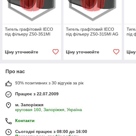
Тигель графітовий IECO
Тигель графітовий IECO
Тиге
під фільеру Z50-351MI
під фільеру Z50-315MI AG
під 
Ціну уточнюйте
Ціну уточнюйте
Цін
Про нас
93% позитивних з 30 відгуків за рік
Працює з 22.07.2009
м. Запоріжжя
круговая 160, Запоріжжя, Україна
Контакти
Сьогодні працює з 08:00 до 16:00