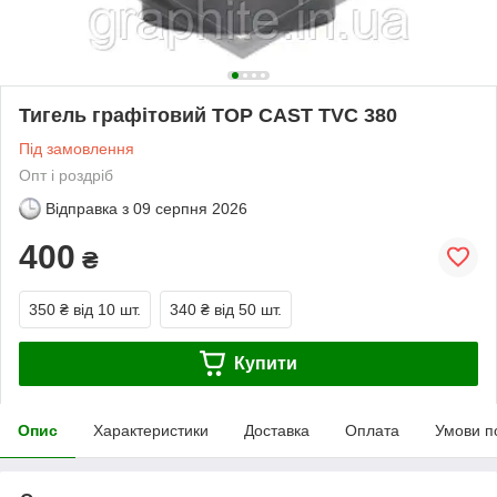
Тигель графітовий TOP CAST TVC 380
Під замовлення
Опт і роздріб
Відправка з
09 серпня 2026
400
₴
350 ₴
від 10 шт.
340 ₴
від 50 шт.
Купити
Опис
Характеристики
Доставка
Оплата
Умови п