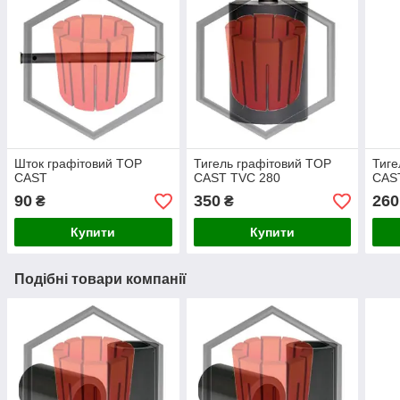
Шток графітовий TOP
Тигель графітовий TOP
Тиге
CAST
CAST TVC 280
CAS
90
350
260
₴
₴
Купити
Купити
Подібні товари компанії