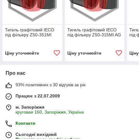
Тигель графітовий IECO
Тигель графітовий IECO
Тиге
під фільеру Z50-351MI
під фільеру Z50-315MI AG
під 
Ціну уточнюйте
Ціну уточнюйте
Цін
Про нас
93% позитивних з 30 відгуків за рік
Працює з 22.07.2009
м. Запоріжжя
круговая 160, Запоріжжя, Україна
Контакти
Сьогодні вихідний