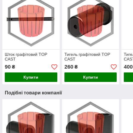
Шток графітовий TOP
Тигель графітовий TOP
Тиге
CAST
CAST
CAS
90
260
400
₴
₴
Купити
Купити
Подібні товари компанії