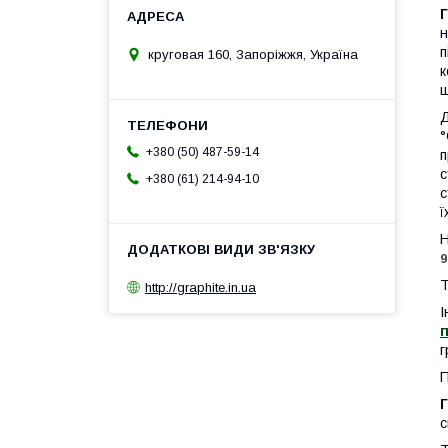
Г
н
п
круговая 160, Запоріжжя, Україна
к
ш
Д
°
+380 (50) 487-59-14
п
с
+380 (61) 214-94-10
с
ї
Т
http://graphite.in.ua
І
г
П
Г
с