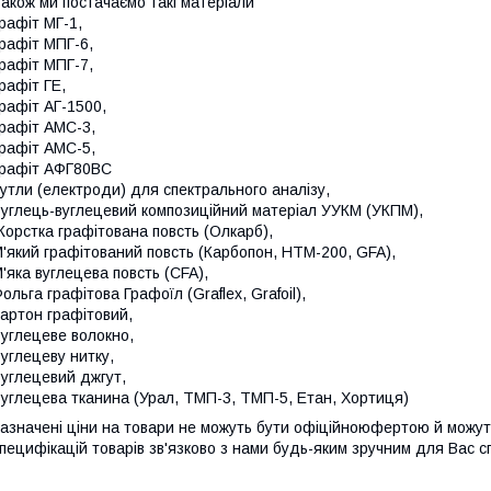
акож ми постачаємо такі матеріали
рафіт МГ-1,
рафіт МПГ-6,
рафіт МПГ-7,
рафіт ГЕ,
рафіт АГ-1500,
рафіт АМС-3,
рафіт АМС-5,
рафіт АФГ80ВС
утли (електроди) для спектрального аналізу,
углець-вуглецевий композиційний матеріал УУКМ (УКПМ),
орстка графітована повсть (Олкарб),
'який графітований повсть (Карбопон, НТМ-200, GFA),
'яка вуглецева повсть (CFA),
ольга графітова Графоїл (Graflex, Grafoil),
артон графітовий,
углецеве волокно,
углецеву нитку,
углецевий джгут,
углецева тканина (Урал, ТМП-3, ТМП-5, Етан, Хортиця)
азначені ціни на товари не можуть бути офіційноюфертою й можуть
пецифікацій товарів зв'язково з нами будь-яким зручним для Вас 