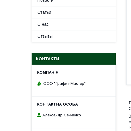
Новости
Статьи
О нас
Отзывы
КОНТАКТИ
ООО "Графит-Мастер"
Г
с
Александр Сенченко
В
м
і