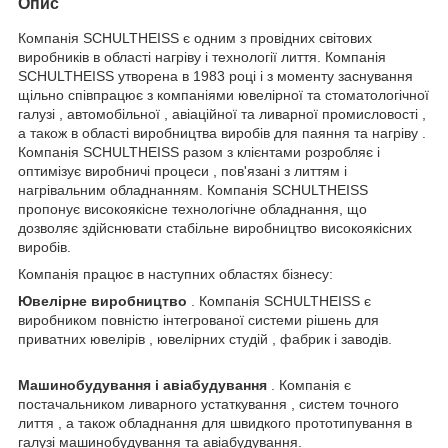
Опис
Компанія SCHULTHEISS є одним з провідних світових
виробників в області нагріву і технології лиття. Компанія
SCHULTHEISS утворена в 1983 році і з моменту заснування
щільно співпрацює з компаніями ювелірної та стоматологічної
галузі , автомобільної , авіаційної та ливарної промисловості ,
а також в області виробництва виробів для паяння та нагріву .
Компанія SCHULTHEISS разом з клієнтами розробляє і
оптимізує виробничі процеси , пов'язані з литтям і
нагрівальним обладнанням. Компанія SCHULTHEISS
пропонує високоякісне технологічне обладнання, що
дозволяє здійснювати стабільне виробництво високоякісних
виробів.
Компанія працює в наступних областях бізнесу:
Ювелірне виробництво
. Компанія SCHULTHEISS є
виробником повністю інтегрованої системи рішень для
приватних ювелірів , ювелірних студій , фабрик і заводів.
Машинобудування і авіабудування
. Компанія є
постачальником ливарного устаткування , систем точного
лиття , а також обладнання для швидкого прототипування в
галузі машинобудування та авіабудування.