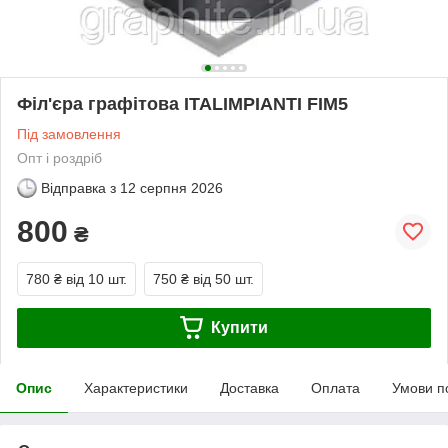
Філ'єра графітова ITALIMPIANTI FIM5
Під замовлення
Опт і роздріб
Відправка з
12 серпня 2026
800
₴
780 ₴
від 10 шт.
750 ₴
від 50 шт.
Купити
Опис
Характеристики
Доставка
Оплата
Умови п