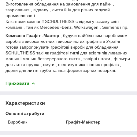
Виготовлення обладнання на замовлення для пайки ,
зварювання , відпалу , лиття й ін для різних галузей
промисловості
Клієнтами компанії SCHULTHEISS є відомі у всьому світі
компанії , такі як Mercedes -Benz, Wolkswagen , Siemens і пр.
Компанія Графіт -Мастер
, будучи найбільшим виробником
виробів з високоплотних і високочистих графітів в Україні
готова запропонувати графітові вироби для обладнання
SCHULTHEISS
такі як графітові тиглі для всіх типів ливарних
машин і машин безперервного лиття , запірні штоки , фільєри
для лиття прутка , смуги , шестикутника і інших профілів ,
дорни для лиття труби та інші формотворчих поверхні.
Приховати
Характеристики
Основні атрибути
Виробник
Графіт-Майстер