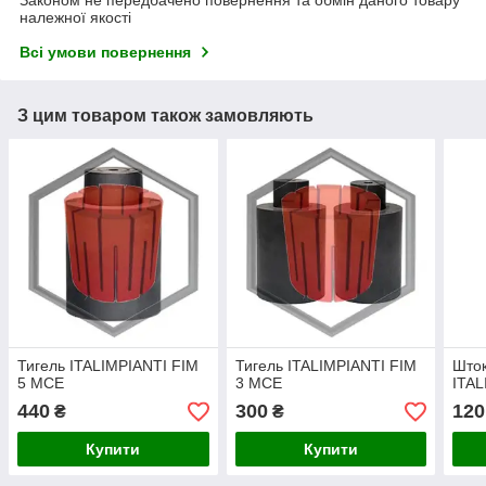
належної якості
Всі умови повернення
З цим товаром також замовляють
Тигель ITALIMPIANTI FIM
Тигель ITALIMPIANTI FIM
Шток
5 MCE
3 MCE
ITAL
440
300
120
₴
₴
Купити
Купити