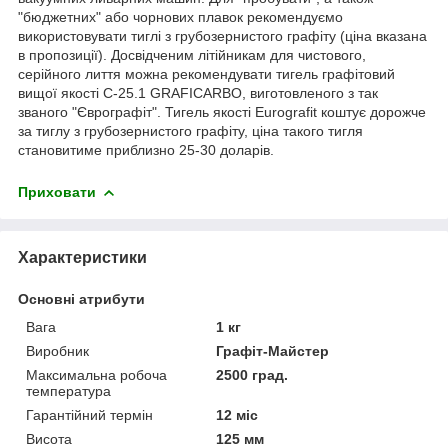
"бюджетних" або чорнових плавок рекомендуємо
використовувати тиглі з грубозернистого графіту (ціна вказана
в пропозиції). Досвідченим літійникам для чистового,
серійного лиття можна рекомендувати тигель графітовий
вищої якості С-25.1 GRAFICARBO, виготовленого з так
званого "Єврографіт". Тигель якості Eurografit коштує дорожче
за тиглу з грубозернистого графіту, ціна такого тигля
становитиме приблизно 25-30 доларів.
Приховати
Характеристики
Основні атрибути
Вага
1 кг
Виробник
Графіт-Майстер
Максимальна робоча
2500 град.
температура
Гарантійний термін
12 міс
Висота
125 мм