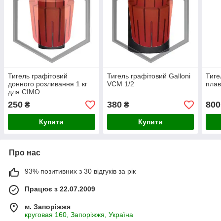
Тигель графітовий
Тигель графітовий Galloni
Тиге
донного розливання 1 кг
VCM 1/2
плав
для CIMO
250
380
800
₴
₴
Купити
Купити
Про нас
93% позитивних з 30 відгуків за рік
Працює з 22.07.2009
м. Запоріжжя
круговая 160, Запоріжжя, Україна