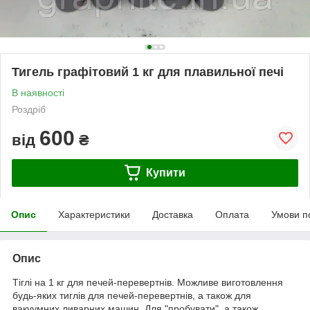
Тигель графітовий 1 кг для плавильної печі
В наявності
Роздріб
600
від
₴
Купити
Опис
Характеристики
Доставка
Оплата
Умови п
Опис
Тіглі на 1 кг для печей-перевертнів. Можливе виготовлення
будь-яких тиглів для печей-перевертнів, а також для
вакуумних ливарних машин. Для "пробувати", а також