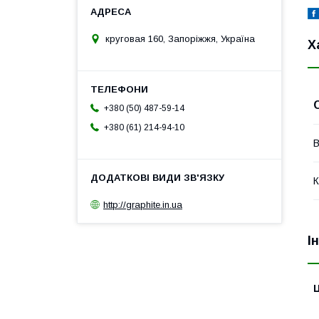
круговая 160, Запоріжжя, Україна
Х
+380 (50) 487-59-14
+380 (61) 214-94-10
В
К
http://graphite.in.ua
І
Ц