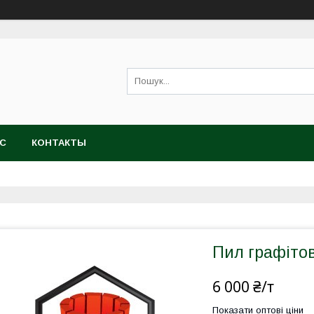
АС
КОНТАКТЫ
Пил графіто
6 000 ₴/т
Показати оптові ціни