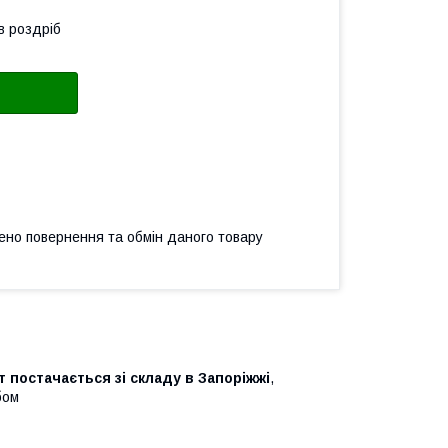
в роздріб
ено повернення та обмін даного товару
т постачається зі складу в Запоріжжі
,
бом