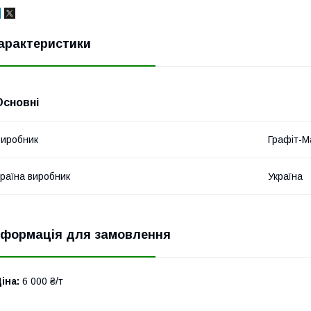
арактеристики
Основні
иробник
Графіт-М
раїна виробник
Україна
нформація для замовлення
іна:
6 000 ₴/т