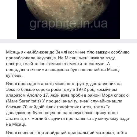
Місяць як найближче до Землі космічне тіло завжди особливо
приваблювала науковців. На Місяці вчені шукали воду,
повітря, гелій та інші хімічні елементи та сполуки. А
нещодавно вченими випадково був виявлений на Місяці
вуглець.
Вчені проводили аналіз місячного грунту, доставлених на
Землю більше сорока років тому в 1972 році космічним
апаратом Аполло 17, який взяв проби в районі Моря спокою
(Mare Serenitatis) У процесі аналізу, вчені случайнонашли
близько 70 найдрібніших графітових ниток, так як їх
дослідження було націлене на пошук слідів присутності
апатитів, які могли б свідчити про наявність у минулому води
на Місяці.
Вчені впевнені, що знайдений оригінальний матеріал, тобто