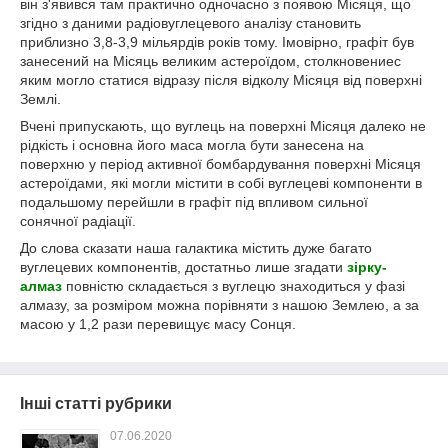
він з'явився там практично одночасно з появою Місяця, що
згідно з даними радіовуглецевого аналізу становить
приблизно 3,8-3,9 мільярдів років тому. Імовірно, графіт був
занесений на Місяць великим астероїдом, столкновениес
яким могло статися відразу після відколу Місяця від поверхні
Землі.
Вчені припускають, що вуглець на поверхні Місяця далеко не
рідкість і основна його маса могла бути занесена на
поверхню у період активної бомбардування поверхні Місяця
астероїдами, які могли містити в собі вуглецеві компоненти в
подальшому перейшли в графіт під впливом сильної
сонячної радіації.
До слова сказати наша галактика містить дуже багато
вуглецевих компонентів, достатньо лише згадати
зірку-
алмаз
повністю складається з вуглецю знаходиться у фазі
алмазу, за розміром можна порівняти з нашою Землею, а за
масою у 1,2 рази перевищує масу Сонця.
Інші статті рубрики
07.06.2020