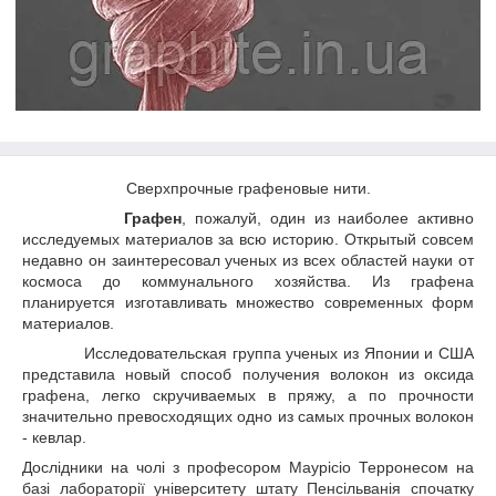
Сверхпрочные графеновые нити.
Графен
, пожалуй, один из наиболее активно
исследуемых материалов за всю историю. Открытый совсем
недавно он заинтересовал ученых из всех областей науки от
космоса до коммунального хозяйства. Из графена
планируется изготавливать множество современных форм
материалов.
Исследовательская группа ученых из Японии и США
представила новый способ получения волокон из оксида
графена, легко скручиваемых в пряжу, а по прочности
значительно превосходящих одно из самых прочных волокон
- кевлар.
Дослідники на чолі з професором Маурісіо Терронесом на
базі лабораторії університету штату Пенсільванія спочатку