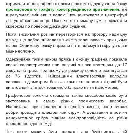
отримали тонкі графенові плівки шляхом відлущування блоку
промислового графіту конструкційного призначення
, які
в результаті змішали з водою і концентрували в центрифузі
до густої консистенції. Після чого отриману суміш розкатали
скребком по поверхні диска для сушіння.
Після висихання розчин перетворився на прозору надміцну
плівку, що добре знімалася з диска залишаючись при цьому
цілою. Отриману плівку нарізали на тонкі смуги і скручували в
міцне волокно.
Одержувана таким чином пряжа з оксиду графена показала
високі характеристики при розриві з навантаженням до 17
джоуль на грам. При цьому до розриву волокно розтягується
до 76 відсотків. Найкращими властивостями володіли
волокна з діаметром близько трьохсот нанометрів, які були
виготовлені із плівок товщиною близько п'яти нанометрів.
Графеновое волокно отримане таким способом може бути
застосоване в самих різних промислових виробах.
Наприклад, при видаленні з волокна кисню, воно зможе
добре проводити електричний струм. А додавання в розчин
наночастинок срібла підніме електропровідність до рівня
електропровідності міді.
Такі нитки можуть бути придатні для будівництва ліній