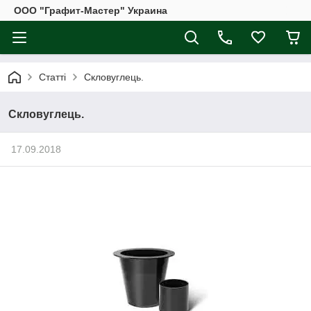
ООО "Графит-Мастер" Украина
Статті
Скловуглець.
Скловуглець.
17.09.2018