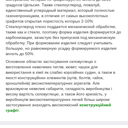
градусов Цельсия. Также стеклоуглерод, пожалуй,
единственный углеродный материал, который полностью
газонепроницаем, в отличие от самых высокоплотных
графитов открытая пористость которых 2-10%.
Стеклоуглерод плохо поддается механической обработке,
также как и стекло, поэтому форма изделия формируется до
карбонизации, зачастую без припусков под механическую
обработку. При формовании изделия следует учитывать
большую, но равномерную усадку формируемого изделия
вплоть до 50%.
Основною областю застосування скловуглецю є
виготовлення невеликих тиглів, кювет, чашок для
використання в хімії як слабко корозійних судин, а також в
якості конструкційних елементів (кутів, болтів, гайок,
кронштейнів) високотемпературних агрегатів. Але
враховуючи невеликі габарити, складність виробництва і
високу вартість скловуглецю, а також його крихкість, у
виробництві високотемпературних печей більш широке
застосування знаходить високоякісний
конструкційний
графіт
.