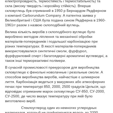
електропровідність, термостійкість і термостабільність) та
скла (високу твердість і корозійну стійкість). Вперше
скловуглець був отриманий в 1950 р Бернардом Редферном
з компанії Carborundum Company. А патентна заявка у
Великобританії і США була подана сином Редферна в 1960-
1961гг разом з назвою склоподібний вуглець.
Велика кількість виробів з склоподібного вуглецю було
вироблено методом ліплення та механічної обробки
матеріалів-попередників і подальшої карбонізацією при
різних температурах. В якості матеріалів-попередників
використовувалися синтетичні смоли, фурфурол,
фурфуриловий спирт і багатоядерні ароматичні вуглеводні, а
також інші термореактивні полімери.
В сучасній промисловості прекурсором для виробництва
скловуглецю є фенольні новолачные і резольные смоли. А
способом виробництва виробів, найчастіше є шликерное
лиття. Карбонізація ведеться у вакуумних або атмосферних
печах при температурі 850, 2000, 2500 градусів Цельсія, що
відповідає отриманим марок скловуглецю СУ-850, СУ-2000,
СУ-2500, де число вказує температуру при якій було
виготовлено виріб.
Стеклоуглерод один из немногих углеродных
материалов, который не графитируется вплоть до 3200