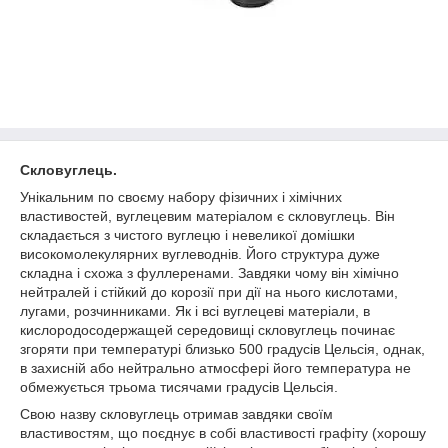
Скловуглець.
Унікальним по своєму набору фізичних і хімічних
властивостей, вуглецевим матеріалом є скловуглець. Він
складається з чистого вуглецю і невеликої домішки
високомолекулярних вуглеводнів. Його структура дуже
складна і схожа з фуллеренами. Завдяки чому він хімічно
нейтралей і стійкий до корозії при дії на нього кислотами,
лугами, розчинниками. Як і всі вуглецеві матеріали, в
кислородосодержащей середовищі скловуглець починає
згоряти при температурі близько 500 градусів Цельсія, однак,
в захисній або нейтрально атмосфері його температура не
обмежується трьома тисячами градусів Цельсія.
Свою назву скловуглець отримав завдяки своїм
властивостям, що поєднує в собі властивості графіту (хорошу