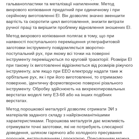
гальванопластики та металізації напиленням. Метод
вихрового копіювання придатний при одиничному і при
серійному виготовленні ЕІ. Він дозволяє значно зменшити
вартість та скоротити цикл виготовлення, знизити витрати
ручної праці та вирішити проблему відновлення зношених ЕІ.
Метод вихрового копіювання полягає в тому, що при
наявності поступального переміщення углеграфитовой
заготовки інструменту повідомляється зворотно-
поступальний рух, при якому всі точки на поверхні
інструменту переміщуються по круговій траєкторії. Розміри ЕІ
при такому їх виготовленні відрізняються від розмірів ріжучого
інструменту, але якщо при ЕЕО електроду надати таке ж
орбітальне рух, як і при його виготовленні, то отримаємо
поверхню, ідентичну формотворною поверхні різального
інструменту. Обробку здійснюють на вихрекопировальных
верстатах моделі типу ЕЗ-68 або на інших подібних
верстатах.
Метод порошкової металургії дозволяє отримати ЭИ з
матеріалів заданого складу з найрізноманітнішими
характеристиками. Порошкова металургія дає можливість
отримувати точні заготовки, які не потребують слюсарної
доведення, шляхом гарячого або холодного пресування
порошків, екструдуванням і прокаткою. Пресуванням можна