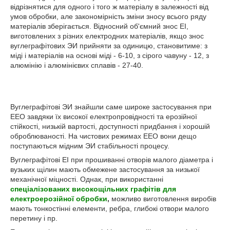
відрізнятися для одного і того ж матеріалу в залежності від
умов обробки, але закономірність зміни зносу всього ряду
матеріалів зберігається. Відносний об'ємний знос ЕІ,
виготовлених з різних електродних матеріалів, якщо знос
вуглеграфітових ЭИ прийняти за одиницю, становитиме: з
міді і матеріалів на основі міді - 6-10, з сірого чавуну - 12, з
алюмінію і алюмінієвих сплавів - 27-40.
Вуглеграфітові ЭИ знайшли саме широке застосування при
ЕЕО завдяки їх високої електропровідності та ерозійної
стійкості, низькій вартості, доступності придбання і хорошій
оброблюваності. На чистових режимах ЕЕО вони дещо
поступаються мідним ЭИ стабільності процесу.
Вуглеграфітові ЕІ при прошиванні отворів малого діаметра і
вузьких щілин мають обмежене застосування за низької
механічної міцності. Однак, при використанні
спеціалізованих
високощільних графітів для
електроерозійної обробки
,
можливо виготовлення виробів
мають тонкостінні елементи, ребра, глибокі отвори малого
перетину і пр.