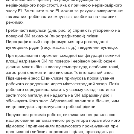
нерівномірного пористості, яка є причиною нерівномірного
зносу ЕІ. Зменшити знос ЕІ можна за рахунок використання
так званих гребінчастих імпульсів, особливо на чистових
режимах.
Гребінчасті імпульси (див. рис. 5) сприяють утворенню на
поверхні ЭИ захисної (пирографитовой) плівки.
Пирографитовый шар формується при розкладанні
вуглецевих рідин (гасу, масла і т. д.) і виділення вуглецю.
При прошиванні порожнин складної конфігурації і великої
площі нагрівання ЭИ по поверхні нерівномірний; окремі
ділянки мають більш високу температуру, особливо тонкі,
загострені елементи, що викликає їх інтенсивний знос.
Підвищений знос ЕІ викликає примусова прокачування
робочого середовища через міжелектродний зазор. Потік
робочого середовища містить у своєму складі частинки
застиглого металу, які надають на ЭИ абразивну дію і
збільшують його знос. Абразивний вплив тим більше, чим
вище швидкість прокачування робочої рідини.
Порушення режимів роботи, викликаних неправильною
настроювання автоматичного регулятора подачі або його
відмовою і припиненням примусового прокачування при
прошиванні глибоких порожнин і щілин, призводить до