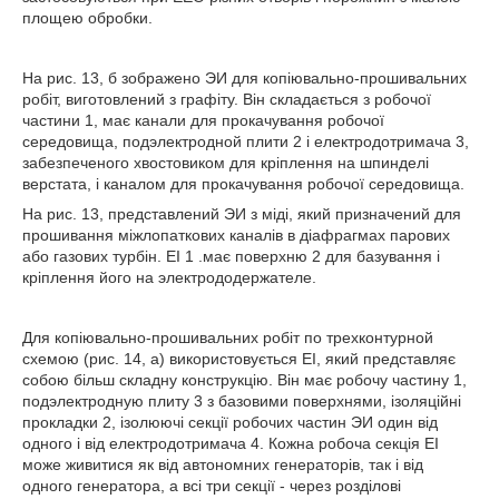
площею обробки.
На рис. 13, б зображено ЭИ для копіювально-прошивальних
робіт, виготовлений з графіту. Він складається з робочої
частини 1, має канали для прокачування робочої
середовища, подэлектродной плити 2 і електродотримача 3,
забезпеченого хвостовиком для кріплення на шпинделі
верстата, і каналом для прокачування робочої середовища.
На рис. 13, представлений ЭИ з міді, який призначений для
прошивання міжлопаткових каналів в діафрагмах парових
або газових турбін. ЕІ 1 .має поверхню 2 для базування і
кріплення його на электрододержателе.
Для копіювально-прошивальних робіт по трехконтурной
схемою (рис. 14, а) використовується ЕІ, який представляє
собою більш складну конструкцію. Він має робочу частину 1,
подэлектродную плиту 3 з базовими поверхнями, ізоляційні
прокладки 2, ізолюючі секції робочих частин ЭИ один від
одного і від електродотримача 4. Кожна робоча секція ЕІ
може живитися як від автономних генераторів, так і від
одного генератора, а всі три секції - через розділові