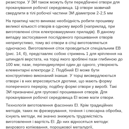
резистори. У ЭИ також можуть бути передбачені отвори для
прокачування робочої середовища. Ці отвори зазвичай
свердлити в тілі робочої частини ЭИ діаметром 2-2,5 мм
На практиці часто виникає необхідність робити прошивку
великої кількості отворів в одному виробі (наприклад, при
виготовленні сіток електровакуумних приладів). В даному
випадку застосування послідовного прошивання отворів
неприпустимо, тому всі отвори в сітці виготовляються
одночасно. Виготовлення сіток проводиться спеціальним ЕВ
(рис. 14, б), представляє собою стрижень 1 для кріплення на
шпинделі верстата, на торці якого зроблені пази глибиною до
100 мм; пази, перпендикулярні один до одного, утворюють
елементарні електроди 2. Подібний ЕІ може бути
конструктивно виконаний інакше. У торці висвердлюються
отвори і в них впресовується дротики, що мають форму
поперечного перерізу, подібну формі отвори у виробі. Такі
ЭИ призначені для групової прошивання отворів. Для
прокачування робочої середовища ЕІ може мати отвори.
Технологія виготовлення фасонних ЕІ. Крім традиційних
методів, таких як фрезерування, точіння і слюсарна обробка,
існують методи, які значно знижують трудомісткість
виготовлення і вартість ЕІ. До них відносяться методи:
вихрового копіювання, порошкової металургії,