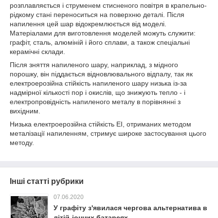
розплавляється і струменем стисненого повітря в крапельно-
рідкому стані переноситься на поверхню деталі. Після
напилення цей шар відокремлюється від моделі.
Матеріалами для виготовлення моделей можуть служити:
графіт, сталь, алюміній і його сплави, а також спеціальні
керамічні склади.
Після зняття напиленого шару, наприклад, з мідного
порошку, він піддається відновлювального відпалу, так як
електроерозійна стійкість напиленого шару низька із-за
надмірної кількості пор і окислів, що знижують тепло - і
електропровідність напиленого металу в порівнянні з
вихідним.
Низька електроерозійна стійкість ЕІ, отриманих методом
металізації напиленням, стримує широке застосування цього
методу.
Інші статті рубрики
07.06.2020
У графіту з'явилася чергова альтернатива в
літій-іонних батареях