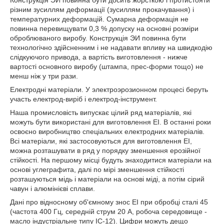
Конструкція ЭИ повинна бути досить жорсткою і протистояти
різним зусиллям деформації (зусиллям прокачування) і
температурних деформацій. Сумарна деформація не
повинна перевищувати 0,3 % допуску на основні розміри
оброблюваного виробу. Конструкція ЭИ повинна бути
технологічно здійсненним і не надавати впливу на швидкодію
слідкуючого привода, а вартість виготовлення - нижче
вартості основного виробу (штампа, прес-форми тощо) не
менш ніж у три рази.
Електродні матеріали. У электроэрозионном процесі беруть
участь електрод-виріб і електрод-інструмент.
Наша промисловість випускає цілий ряд матеріалів, які
можуть бути використані для виготовлення ЕІ. В останні роки
освоєно виробництво спеціальних електродних матеріалів.
Всі матеріали, які застосовуються для виготовлення ЕІ,
можна розташувати в ряд у порядку зменшення ерозійної
стійкості. На першому місці будуть знаходитися матеріали на
основі углеграфита, далі по мірі зменшення стійкості
розташуються мідь і матеріали на основі міді, а потім сірий
чавун і алюмінієві сплави.
Дані про відносному об'ємному знос ЕІ при обробці сталі 45
(частота 400 Гц, середній струм 20 А, робоча середовище -
масло індустріальне типу ІС-12). Цифри можуть дещо