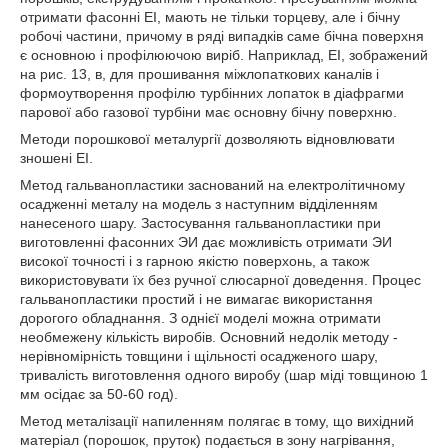
отримати фасонні ЕІ, мають не тільки торцеву, але і бічну
робочі частини, причому в ряді випадків саме бічна поверхня
є основною і профілюючою виріб. Наприклад, ЕІ, зображений
на рис. 13, в, для прошивання міжлопаткових каналів і
формоутворення профілю турбінних лопаток в діафрагми
парової або газової турбіни має основну бічну поверхню.
Методи порошкової металургії дозволяють відновлювати
зношені ЕІ.
Метод гальванопластики заснований на електролітичному
осадженні металу на модель з наступним відділенням
нанесеного шару. Застосування гальванопластики при
виготовленні фасонних ЭИ дає можливість отримати ЭИ
високої точності і з гарною якістю поверхонь, а також
використовувати їх без ручної слюсарної доведення. Процес
гальванопластики простий і не вимагає використання
дорогого обладнання. З однієї моделі можна отримати
необмежену кількість виробів. Основний недолік методу -
нерівномірність товщини і щільності осадженого шару,
тривалість виготовлення одного виробу (шар міді товщиною 1
мм осідає за 50-60 год).
Метод металізації напиленням полягає в тому, що вихідний
матеріал (порошок, пруток) подається в зону нагрівання,