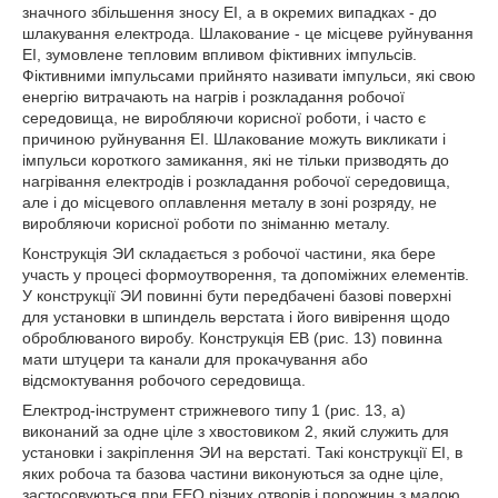
значного збільшення зносу ЕІ, а в окремих випадках - до
шлакування електрода. Шлакование - це місцеве руйнування
ЕІ, зумовлене тепловим впливом фіктивних імпульсів.
Фіктивними імпульсами прийнято називати імпульси, які свою
енергію витрачають на нагрів і розкладання робочої
середовища, не виробляючи корисної роботи, і часто є
причиною руйнування ЕІ. Шлакование можуть викликати і
імпульси короткого замикання, які не тільки призводять до
нагрівання електродів і розкладання робочої середовища,
але і до місцевого оплавлення металу в зоні розряду, не
виробляючи корисної роботи по зніманню металу.
Конструкція ЭИ складається з робочої частини, яка бере
участь у процесі формоутворення, та допоміжних елементів.
У конструкції ЭИ повинні бути передбачені базові поверхні
для установки в шпиндель верстата і його вивірення щодо
оброблюваного виробу. Конструкція ЕВ (рис. 13) повинна
мати штуцери та канали для прокачування або
відсмоктування робочого середовища.
Електрод-інструмент стрижневого типу 1 (рис. 13, а)
виконаний за одне ціле з хвостовиком 2, який служить для
установки і закріплення ЭИ на верстаті. Такі конструкції ЕІ, в
яких робоча та базова частини виконуються за одне ціле,
застосовуються при ЕЕО різних отворів і порожнин з малою