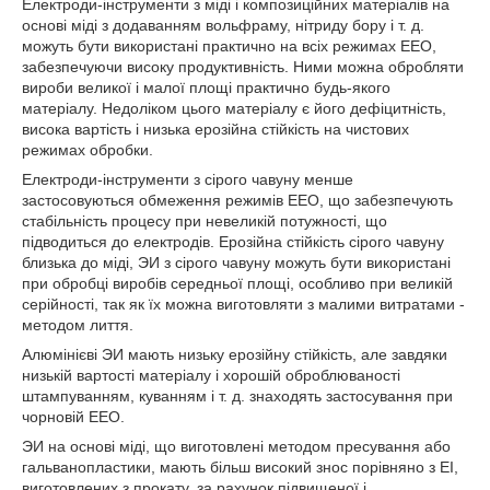
Електроди-інструменти з міді і композиційних матеріалів на
основі міді з додаванням вольфраму, нітриду бору і т. д.
можуть бути використані практично на всіх режимах ЕЕО,
забезпечуючи високу продуктивність. Ними можна обробляти
вироби великої і малої площі практично будь-якого
матеріалу. Недоліком цього матеріалу є його дефіцитність,
висока вартість і низька ерозійна стійкість на чистових
режимах обробки.
Електроди-інструменти з сірого чавуну менше
застосовуються обмеження режимів ЕЕО, що забезпечують
стабільність процесу при невеликій потужності, що
підводиться до електродів. Ерозійна стійкість сірого чавуну
близька до міді, ЭИ з сірого чавуну можуть бути використані
при обробці виробів середньої площі, особливо при великій
серійності, так як їх можна виготовляти з малими витратами -
методом лиття.
Алюмінієві ЭИ мають низьку ерозійну стійкість, але завдяки
низькій вартості матеріалу і хорошій оброблюваності
штампуванням, куванням і т. д. знаходять застосування при
чорновій ЕЕО.
ЭИ на основі міді, що виготовлені методом пресування або
гальванопластики, мають більш високий знос порівняно з ЕІ,
виготовлених з прокату, за рахунок підвищеної і